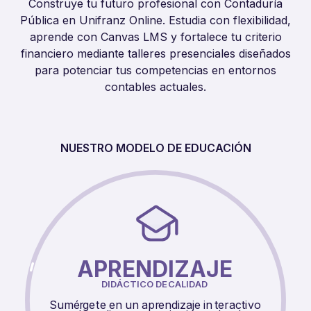
Construye tu futuro profesional con Contaduría
Pública en Unifranz Online. Estudia con flexibilidad,
aprende con Canvas LMS y fortalece tu criterio
financiero mediante talleres presenciales diseñados
para potenciar tus competencias en entornos
contables actuales.
NUESTRO MODELO DE EDUCACIÓN
APRENDIZAJE
DI
D
Á
CTICO DE
C
ALI
D
AD
Sumé
r
ge
t
e en un ap
r
endizaje in
t
eracti
v
o